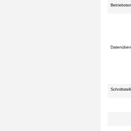
Betriebste
Datenüberm
Schnittstel