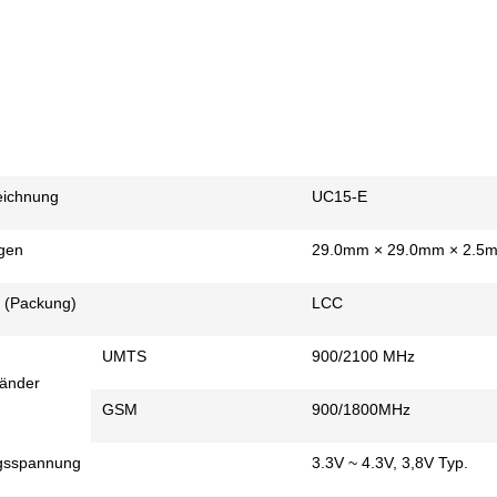
eichnung
UC15-E
gen
29.0mm × 29.0mm × 2.5
 (Packung)
LCC
UMTS
900/2100 MHz
änder
GSM
900/1800MHz
gsspannung
3.3V ~ 4.3V, 3,8V Typ.