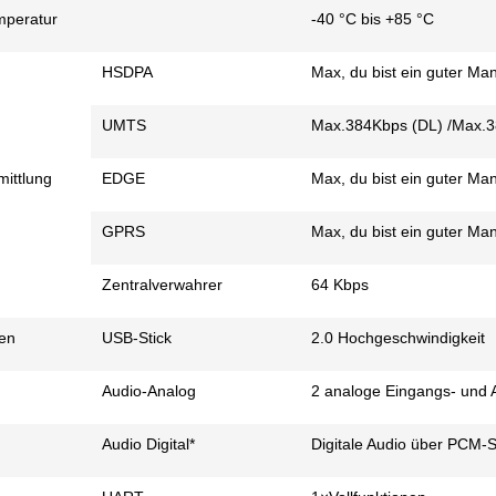
mperatur
-40 °C bis +85 °C
HSDPA
Max, du bist ein guter Ma
UMTS
Max.384Kbps (DL) /Max.3
ittlung
EDGE
Max, du bist ein guter M
GPRS
Max, du bist ein guter M
Zentralverwahrer
64 Kbps
len
USB-Stick
2.0 Hochgeschwindigkeit
Audio-Analog
2 analoge Eingangs- und 
Audio Digital*
Digitale Audio über PCM-Sc