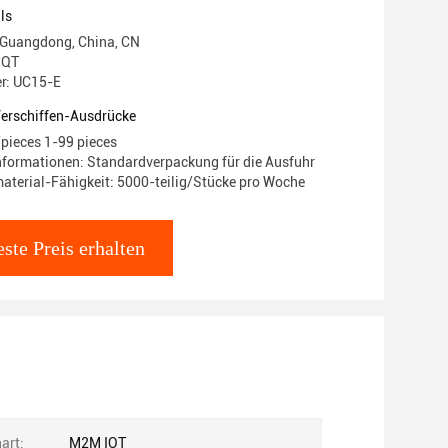
gsmodul
ls
 Guangdong, China, CN
 QT
r: UC15-E
Verschiffen-Ausdrücke
/pieces 1-99 pieces
formationen: Standardverpackung für die Ausfuhr
terial-Fähigkeit: 5000-teilig/Stücke pro Woche
ste Preis erhalten
art:
M2M IOT