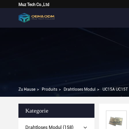
Muz Tech Co.,Ltd
Zu Hause
>
Produits
>
Drahtloses Modul
>
UC15A UC15T
Kategorie
Drahtloses Modul
(158)