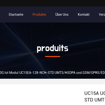
Startseite
Produkte
Über Uns
Kontakt
Ver
produits
 3G Iot Modul UC15EA-128-NCH-STD UMTS/HSDPA und GSM/GPRS/ED
UC15A UC
STD UMT