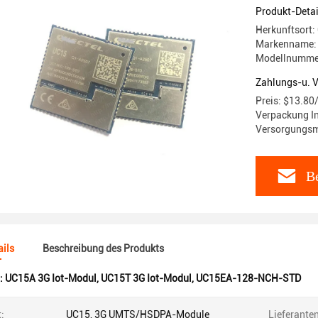
Abdeckun
Produkt-Detai
Herkunftsort:
Markenname:
Modellnumme
Zahlungs-u. 
Preis: $13.80
Verpackung In
Versorgungsma
Be
ils
Beschreibung des Produkts
:
UC15A 3G Iot-Modul
,
UC15T 3G Iot-Modul
,
UC15EA-128-NCH-STD
:
UC15, 3G UMTS/HSDPA-Module
Lieferanten