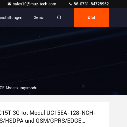
sales10@muz-tech.com
86-0731-84728962
anstaltungen
German
Zitat
GE Abdeckungsmodul
15T 3G Iot Modul UC15EA-128-NCH-
S/HSDPA und GSM/GPRS/EDGE