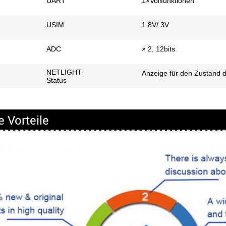
UART
1×Vollfunktionen
USIM
1.8V/ 3V
ADC
× 2, 12bits
NETLIGHT-
Anzeige für den Zustand d
Status
 Vorteile