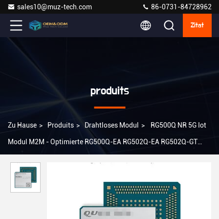
sales10@muz-tech.com
86-0731-84728962
Zitat
produits
Zu Hause
>
Produits
>
Drahtloses Modul
>
RG500Q NR 5G Iot
Modul M2M - Optimierte RG500Q-EA RG502Q-EA RG502Q-GT
RG501Q-EU