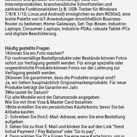
Internetprotokollen, branchenübliche Schnittstellen und
zahlreiche Funktionalitäten (z.B. USB-Treiber für Windows
7/8/8.1/10, Linux,und Android) ermöglichen es dem RG50xQ, eine
breite Palette von IoT-Anwendungen einschließlich Business-
Router zu bedienen, Home-Gateways, Set-Top-Boxen, Industrie-
Laptops, Consumer-Laptops, Industrie-PDAs, robuste Tablet-PCs
und digitale Beschilderung.
Häufig gestellte Fragen
1Können Sie ein Foto machen?
Für routinemäßige Bestellprodukte oder Bestände können Fotos
sofort zur Verfügung gestellt werden. Für einige spezielle oder
ungewöhnliche Produkte können Fotos vor der Lieferung zur
Verfügung gestellt werden.
2Können Sie garantieren, dass die Produkte original sind?
Ja, wir liefern hauptsächlich Originalmarkenprodukte. Für neue
Produkte beträgt die Garantie ein Jahr.
3Wie lautet Ihr Datum?
Für alte Modelle wird der Datumscode angegeben.
Wie Sie mit Ihrer Visa & Master Card bezahlen:
1Bitte erstellen Sie ein persönliches Käuferkonto, bevor Sie bei
Alibaba kaufen.
2- Schreiben Sie Ihre E-Mail-Adresse, wenn Sie eine Bestellung
aufgeben.
3. Gehen Sie zu Ihrer E-Mail und klicken Sie auf den Link "Send
Initial Payment / Pay Balance" oder "Go to pay",
4. Dann wählen Sie ?? + Fügen Sie eine neue Karte hinzu, um in