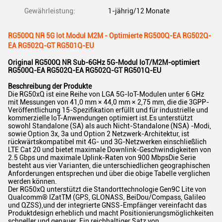
Gewährleistung:
1-jährig/12 Monate
RG500Q NR 5G Iot Modul M2M - Optimierte RG500Q-EA RG502Q-
EA RG502Q-GT RG501Q-EU
Original RG500Q NR Sub-6GHz 5G-Modul IoT/M2M-optimiert
RG500Q-EA RG502Q-EA RG502Q-GT RG501Q-EU
Beschreibung der Produkte
Die RG50xQ ist eine Reihe von LGA 5G-IoT-Modulen unter 6 GHz
mit Messungen von 41,0 mm × 44,0 mm × 2,75 mm, die die 3GPP-
Veröffentlichung 15-Spezifikation erfüllt und für industrielle und
kommerzielle IoT-Anwendungen optimiert ist.Es unterstützt
sowohl Standalone (SA) als auch Nicht-Standalone (NSA) -Modi,
sowie Option 3x, 3a und Option 2 Netzwerk-Architektur, ist
rückwärtskompatibel mit 4G- und 3G-Netzwerken einschließlich
LTE Cat 20 und bietet maximale Downlink-Geschwindigkeiten von
2.5 Gbps und maximale Uplink-Raten von 900 MbpsDie Serie
besteht aus vier Varianten, die unterschiedlichen geographischen
Anforderungen entsprechen und über die obige Tabelle verglichen
werden können.
Der RG50xQ unterstützt die Standorttechnologie Gen9C Lite von
Qualcomm® IZatTM (GPS, GLONASS, BeiDou/Compass, Galileo
und QZSS),und der integrierte GNSS-Empfänger vereinfacht das
Produktdesign erheblich und macht Positionierungsmöglichkeiten
schneller und genauer. Ein reichhaltiger Satz von