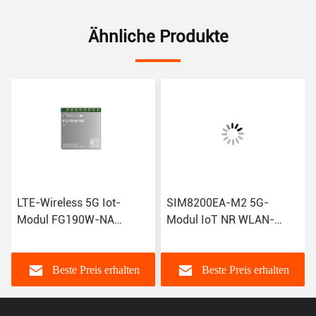
Ähnliche Produkte
LTE-Wireless 5G Iot-
SIM8200EA-M2 5G-
Modul FG190W-NA
Modul IoT NR WLAN-
FG180-NA FM190-GL IoT
Modeme R15 NSA SA
GSM-Gprs-Modul
Sub-6GHz M.2 Wireless
Modul Sim8300G
Beste Preis erhalten
Beste Preis erhalten