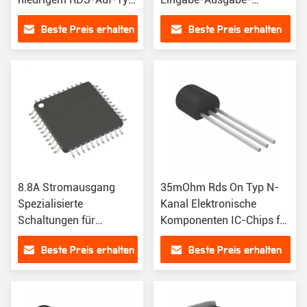
von 35mOhm 4,75V 41V
Verhältnis PWR-Schalter
Beste Preis erhalten
Beste Preis erhalten
Spannungslast
N-CHAN TO263-5
8.8A Stromausgang
35mOhm Rds On Typ N-
Spezialisierte
Kanal Elektronische
Schaltungen für
Komponenten IC-Chips für
Standard-
den Markt
Beste Preis erhalten
Beste Preis erhalten
Kernprozessor 4,75V
41V Spannungslast