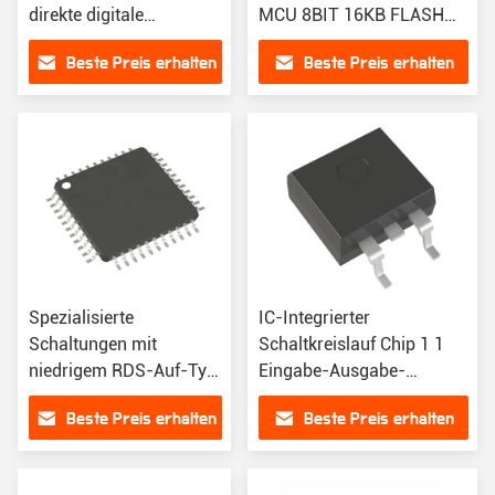
direkte digitale
MCU 8BIT 16KB FLASH
Synthesen AD9915-
24VQFN ATTINY1607-
Beste Preis erhalten
Beste Preis erhalten
Serie
MFR
Induktionsmikrocontroller
IC
Spezialisierte
IC-Integrierter
Schaltungen mit
Schaltkreislauf Chip 1 1
niedrigem RDS-Auf-Typ
Eingabe-Ausgabe-
von 35mOhm 4,75V 41V
Verhältnis PWR-Schalter
Beste Preis erhalten
Beste Preis erhalten
Spannungslast
N-CHAN TO263-5