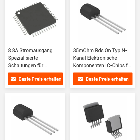
8.8A Stromausgang
35mOhm Rds On Typ N-
Spezialisierte
Kanal Elektronische
Schaltungen für
Komponenten IC-Chips für
Standard-
den Markt
Beste Preis erhalten
Beste Preis erhalten
Kernprozessor 4,75V
41V Spannungslast