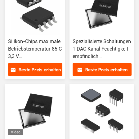
Silikon-Chips maximale
Spezialisierte Schaltungen
Betriebstemperatur 85 C
1 DAC Kanal Feuchtigkeit
3,3 V
empfindlich
Versorgungsspannung
Mindestbetriebstemperatur
Beste Preis erhalten
Beste Preis erhalten
für Industriezweige
40 C
Video