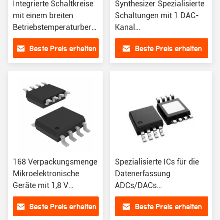
Integrierte Schaltkreise
Synthesizer Spezialisierte
mit einem breiten
Schaltungen mit 1 DAC-
Betriebstemperaturbereich
Kanal
von 40 °C bis 85 °C
Höchstbetriebstemperatur
Beste Preis erhalten
Beste Preis erhalten
85 C
168 Verpackungsmenge
Spezialisierte ICs für die
Mikroelektronische
Datenerfassung
Geräte mit 1,8 V
ADCs/DACs
Versorgungsspannung
Serienschnittstelle und
Beste Preis erhalten
Beste Preis erhalten
Min
RoHS-Details