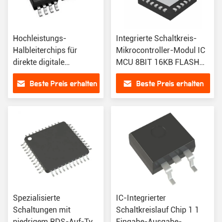
Hochleistungs-
Integrierte Schaltkreis-
Halbleiterchips für
Mikrocontroller-Modul IC
direkte digitale
MCU 8BIT 16KB FLASH
Synthesen AD9915-
24VQFN ATTINY1607-
Beste Preis erhalten
Beste Preis erhalten
Serie
MFR
Induktionsmikrocontroller
IC
Spezialisierte
IC-Integrierter
Schaltungen mit
Schaltkreislauf Chip 1 1
niedrigem RDS-Auf-Typ
Eingabe-Ausgabe-