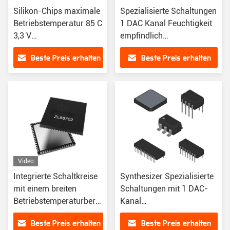
Silikon-Chips maximale
Spezialisierte Schaltungen
Betriebstemperatur 85 C
1 DAC Kanal Feuchtigkeit
3,3 V
empfindlich
Versorgungsspannung
Mindestbetriebstemperatur
Beste Preis erhalten
Beste Preis erhalten
für Industriezweige
40 C
Video
Integrierte Schaltkreise
Synthesizer Spezialisierte
mit einem breiten
Schaltungen mit 1 DAC-
Betriebstemperaturbereich
Kanal
von 40 °C bis 85 °C
Höchstbetriebstemperatur
Beste Preis erhalten
Beste Preis erhalten
85 C