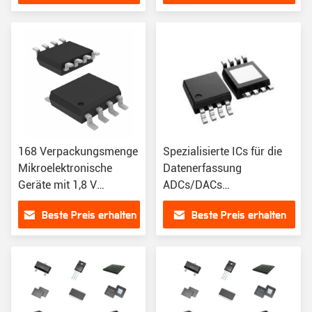
168 Verpackungsmenge
Spezialisierte ICs für die
Mikroelektronische
Datenerfassung
Geräte mit 1,8 V
ADCs/DACs
Versorgungsspannung
Serienschnittstelle und
Beste Preis erhalten
Beste Preis erhalten
Min
RoHS-Details