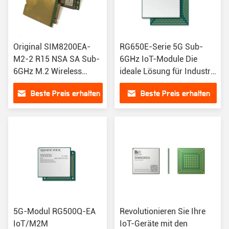
Original SIM8200EA-
RG650E-Serie 5G Sub-
M2-2 R15 NSA SA Sub-
6GHz IoT-Module Die
6GHz M.2 Wireless
ideale Lösung für Industrie
Module sim8300G für
und Handel
Beste Preis erhalten
Beste Preis erhalten
Muz 5G IoT
5G-Modul RG500Q-EA
Revolutionieren Sie Ihre
IoT/M2M
IoT-Geräte mit den