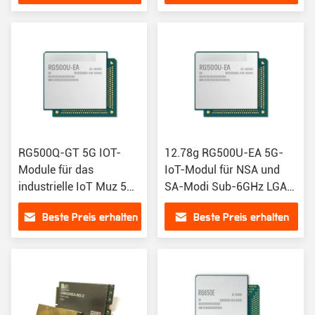
RM502Q--GL RM505Q-
AE
RG500Q-GT 5G IOT-
12.78g RG500U-EA 5G-
Module für das
IoT-Modul für NSA und
industrielle IoT Muz 5G
SA-Modi Sub-6GHz LGA
Sub-6GHz LGA-Modul
RG500UEAAA-D11-
Beste Preis erhalten
Beste Preis erhalten
RG50xQ-Serie
SNASA