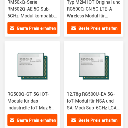
RM50xQ-Serie
Typ M2M IOT Original und
RM502Q-AE 5G Sub-
RG500Q-CN 5G LTE-A
6GHz-Modul kompatibel
Wireless Modul für
mit EM06 EM12-G
schnelle Konnektivität
Beste Preis erhalten
Beste Preis erhalten
EM20-G RM500Q-AE
RM502Q--GL RM505Q-
AE
RG500Q-GT 5G IOT-
12.78g RG500U-EA 5G-
Module für das
IoT-Modul für NSA und
industrielle IoT Muz 5G
SA-Modi Sub-6GHz LGA
Sub-6GHz LGA-Modul
RG500UEAAA-D11-
Beste Preis erhalten
Beste Preis erhalten
RG50xQ-Serie
SNASA