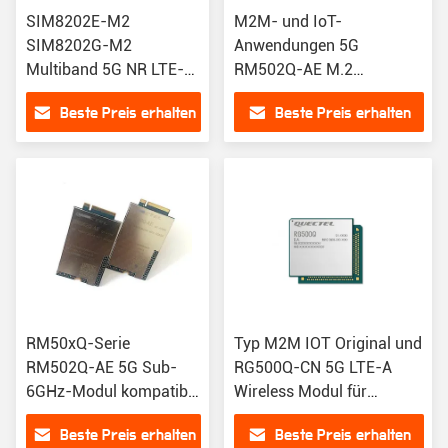
SIM8202E-M2
M2M- und IoT-
SIM8202G-M2
Anwendungen 5G
Multiband 5G NR LTE-
RM502Q-AE M.2
FDD LTE-TDD HSPA-
RM502QAEAA-M20-
Beste Preis erhalten
Beste Preis erhalten
Modul für R15 5G
SGASA RM502Q Wireless
NSA/SA-Unterstützung
Modul
und Datenübertragung
mit 2,4 Gbps
RM50xQ-Serie
Typ M2M IOT Original und
RM502Q-AE 5G Sub-
RG500Q-CN 5G LTE-A
6GHz-Modul kompatibel
Wireless Modul für
mit EM06 EM12-G
schnelle Konnektivität
Beste Preis erhalten
Beste Preis erhalten
EM20-G RM500Q-AE