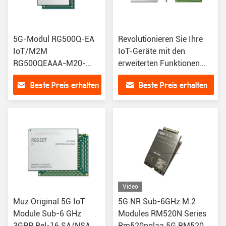
5G-Modul RG500Q-EA
Revolutionieren Sie Ihre
IoT/M2M
IoT-Geräte mit den
RG500QEAAA-M20-
erweiterten Funktionen
SGASA Wireless Modul
des SIMCOMSIM8260E
Beste Preis erhalten
Beste Preis erhalten
Zustand Original
5G-Moduls
Video
Muz Original 5G IoT
5G NR Sub-6GHz M.2
Module Sub-6 GHz
Modules RM520N Series
3GPP Rel-16 SA/NSA
Rm520nglaa 5G RM520N-