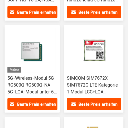
Serie RG620T für
GL RM530N-GL Für
Beste Preis erhalten
Beste Preis erhalten
Heimportalen
IoT/eMBB Anwendungen
RM520N-EU IoT Module
Video
5G-Wireless-Modul 5G
SIMCOM SIM7672X
RG500Q RG500Q-NA
SIM7672G LTE Kategorie
5G-LGA-Modul unter 6
1 Modul LCC+LGA
GHz
Formfaktor Drahtlose
Beste Preis erhalten
Beste Preis erhalten
Kommunikationsmodus
A7672X SIM7000
SIM7070