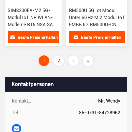
SIM8200EA-M2 5G-
RM500U 5G Iot Modul
Modul IoT NR WLAN-
Unter 6GHz M.2 Modul IoT
Modeme R15 NSA SA
EMBB 5G RM500U-CN
Sub-6GHz M.2 Wireless
Kompatibel mit RM500Q-
Beste Preis erhalten
Beste Preis erhalten
Modul Sim8300G
AE
1
2
Kontaktpersonen
Kontaktpersonen:
Mr. Wendy
Tel.:
86-0731-84728962