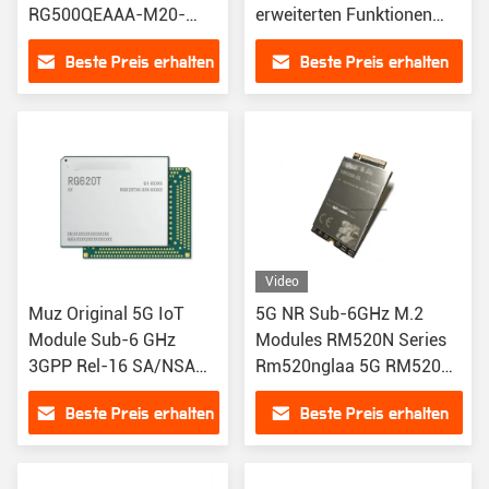
RG500QEAAA-M20-
erweiterten Funktionen
SGASA Wireless Modul
des SIMCOMSIM8260E
Beste Preis erhalten
Beste Preis erhalten
Zustand Original
5G-Moduls
Video
Muz Original 5G IoT
5G NR Sub-6GHz M.2
Module Sub-6 GHz
Modules RM520N Series
3GPP Rel-16 SA/NSA
Rm520nglaa 5G RM520N-
Serie RG620T für
GL RM530N-GL Für
Beste Preis erhalten
Beste Preis erhalten
Heimportalen
IoT/eMBB Anwendungen
RM520N-EU IoT Module