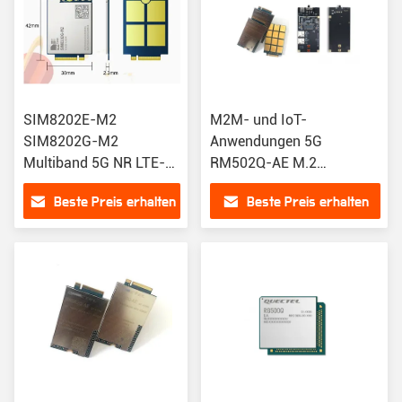
SIM8202E-M2
M2M- und IoT-
SIM8202G-M2
Anwendungen 5G
Multiband 5G NR LTE-
RM502Q-AE M.2
FDD LTE-TDD HSPA-
RM502QAEAA-M20-
Beste Preis erhalten
Beste Preis erhalten
Modul für R15 5G
SGASA RM502Q Wireless
NSA/SA-Unterstützung
Modul
und Datenübertragung
mit 2,4 Gbps