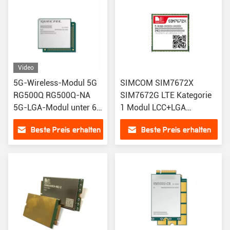
Video
5G-Wireless-Modul 5G
SIMCOM SIM7672X
RG500Q RG500Q-NA
SIM7672G LTE Kategorie
5G-LGA-Modul unter 6
1 Modul LCC+LGA
GHz
Formfaktor Drahtlose
Beste Preis erhalten
Beste Preis erhalten
Kommunikationsmodus
A7672X SIM7000
SIM7070