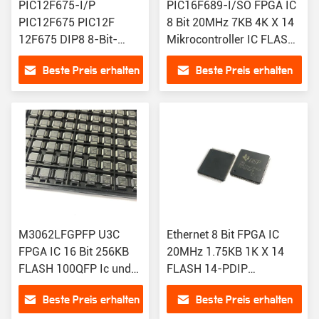
PIC12F675-I/P
PIC16F689-I/SO FPGA IC
PIC12F675 PIC12F
8 Bit 20MHz 7KB 4K X 14
12F675 DIP8 8-Bit-
Mikrocontroller IC FLASH
Flashspeicher
20SOIC 16F
Beste Preis erhalten
Beste Preis erhalten
Mikrocontroller Ethernet
M3062LFGPFP U3C
Ethernet 8 Bit FPGA IC
FPGA IC 16 Bit 256KB
20MHz 1.75KB 1K X 14
FLASH 100QFP Ic und
FLASH 14-PDIP
Mikrocontroller für die
Mikrocontroller IC für
Beste Preis erhalten
Beste Preis erhalten
Datenverarbeitung
PIC16F676-I/P