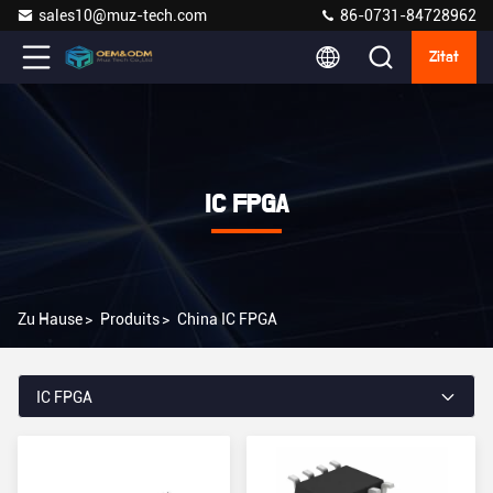
sales10@muz-tech.com
86-0731-84728962
Zitat
IC FPGA
Zu Hause
>
Produits
>
China IC FPGA
IC FPGA