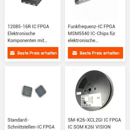
12085-16R IC FPGA
Funkfrequenz-IC FPGA
Elektronische
MSM5540 IC-Chips für
Komponenten mit
elektronische
Programmspeichergröße
Komponenten und
Beste Preis erhalten
Beste Preis erhalten
und Verbindungstyp
Standard
Standard-
SM-K26-XCL2GI IC FPGA
Schnittstellen-IC FPGA
IC SOM K26I VISION