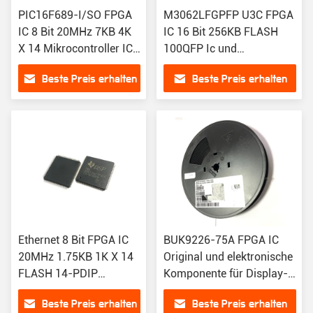
PIC16F689-I/SO FPGA
M3062LFGPFP U3C FPGA
IC 8 Bit 20MHz 7KB 4K
IC 16 Bit 256KB FLASH
X 14 Mikrocontroller IC
100QFP Ic und
FLASH 20SOIC 16F
Mikrocontroller für die
Beste Preis erhalten
Beste Preis erhalten
Datenverarbeitung
Ethernet 8 Bit FPGA IC
BUK9226-75A FPGA IC
20MHz 1.75KB 1K X 14
Original und elektronische
FLASH 14-PDIP
Komponente für Display-
Mikrocontroller IC für
Schnittstellencontroller
Beste Preis erhalten
Beste Preis erhalten
PIC16F676-I/P