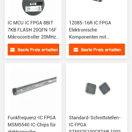
IC MCU IC FPGA 8BIT
12085-16R IC FPGA
7KB FLASH 20QFN 16F
Elektronische
Mikrocontroller 20MHz
Komponenten mit
8-Bit 7KB 4K X 14
Programmspeichergröße
Beste Preis erhalten
Beste Preis erhalten
FLASH 20-QFN 4x4
und Verbindungstyp
Funkfrequenz-IC FPGA
Standard-Schnittstellen-
MSM5540 IC-Chips für
IC FPGA
elektronische
STM32F100C8T6B 100%