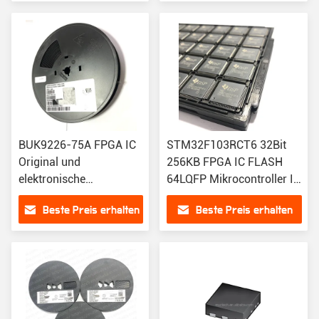
BUK9226-75A FPGA IC
STM32F103RCT6 32Bit
Original und
256KB FPGA IC FLASH
elektronische
64LQFP Mikrocontroller IC
Komponente für
mit flexibler Anbindung
Beste Preis erhalten
Beste Preis erhalten
Display-
Schnittstellencontroller