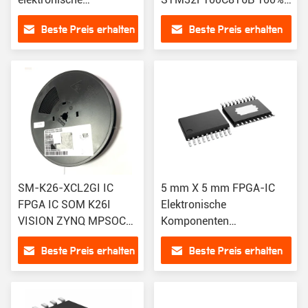
Komponenten und
Originalelektronischer
Beste Preis erhalten
Beste Preis erhalten
Standard
Bauteil
SM-K26-XCL2GI IC
5 mm X 5 mm FPGA-IC
FPGA IC SOM K26I
Elektronische
VISION ZYNQ MPSOC
Komponenten
eingebettetes Modul
REF5025AIDR IC-Chip
Beste Preis erhalten
Beste Preis erhalten
ARM Cortex-A53 Arm
Cortex-R5F