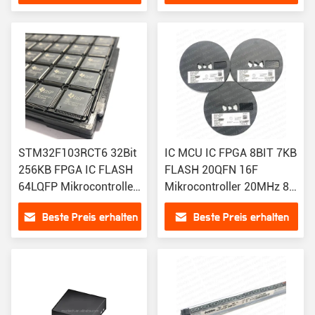
STM32F103RCT6 32Bit
IC MCU IC FPGA 8BIT 7KB
256KB FPGA IC FLASH
FLASH 20QFN 16F
64LQFP Mikrocontroller
Mikrocontroller 20MHz 8-
IC mit flexibler
Bit 7KB 4K X 14 FLASH
Beste Preis erhalten
Beste Preis erhalten
Anbindung
20-QFN 4x4