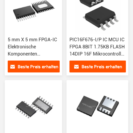
5 mm X 5 mm FPGA-IC
PIC16F676-I/P IC MCU IC
Elektronische
FPGA 8BIT 1.75KB FLASH
Komponenten
14DIP 16F Mikrocontroller
REF5025AIDR IC-Chip
IC 20MHz 1.75KB (1K X
Beste Preis erhalten
Beste Preis erhalten
14) FLASH 14-PDIP