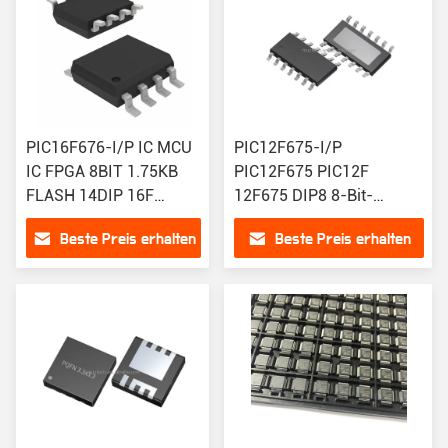
PIC16F676-I/P IC MCU
PIC12F675-I/P
IC FPGA 8BIT 1.75KB
PIC12F675 PIC12F
FLASH 14DIP 16F
12F675 DIP8 8-Bit-
Mikrocontroller IC
Flashspeicher
Beste Preis erhalten
Beste Preis erhalten
20MHz 1.75KB (1K X 14)
Mikrocontroller Ethernet
FLASH 14-PDIP