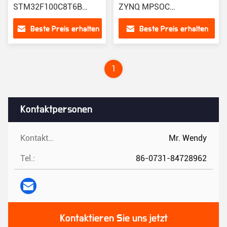
STM32F100C8T6B
ZYNQ MPSOC
100%
eingebettetes Modul ARM
Beste Preis erhalten
Beste Preis erhalten
Originalelektronischer
Cortex-A53 Arm Cortex-
Bauteil
R5F
1
Kontaktpersonen
Kontaktpersonen:
Mr. Wendy
Tel.:
86-0731-84728962
Kontaktieren Sie uns jetzt