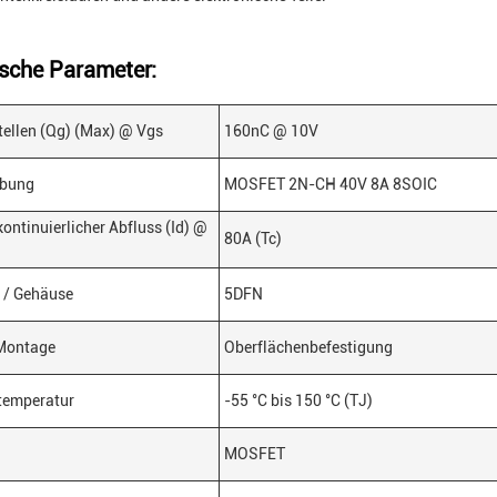
sche Parameter:
tellen (Qg) (Max) @ Vgs
160nC @ 10V
ibung
MOSFET 2N-CH 40V 8A 8SOIC
kontinuierlicher Abfluss (Id) @
80A (Tc)
 / Gehäuse
5DFN
 Montage
Oberflächenbefestigung
temperatur
-55 °C bis 150 °C (TJ)
MOSFET