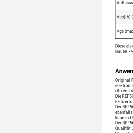
Abflusss
Vgs(th) 
Vgs (ma
Diese ele
Bauteil-M
Anwen
Original 
elektroni
(th) von 
Die REF50
FETs erfo
Der REF50
ebenfalls
können.Di
Der REF50
Qualität 