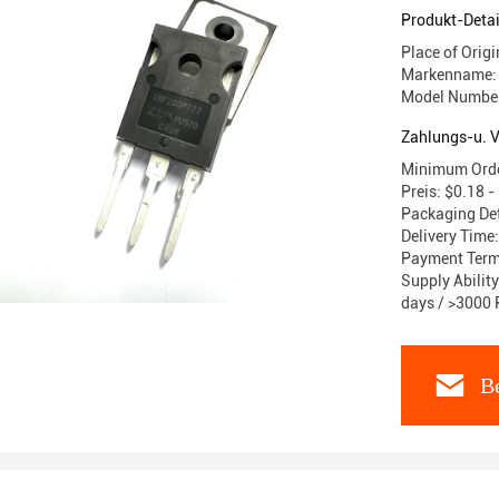
Produkt-Detai
Place of Origi
Markenname: 
Model Numbe
Zahlungs-u. 
Minimum Order
Preis: $0.18 -
Packaging Det
Delivery Time
Payment Terms
Supply Abilit
days / >3000 
Be