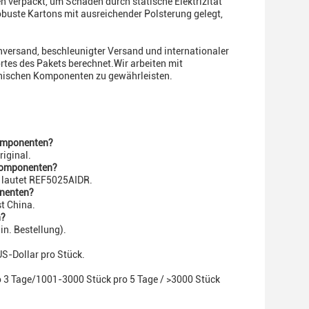
n verpackt, um Schäden durch statische Elektrizität
buste Kartons mit ausreichender Polsterung gelegt,
versand, beschleunigter Versand und internationaler
es des Pakets berechnet.Wir arbeiten mit
ronischen Komponenten zu gewährleisten.
Komponenten?
iginal.
-Komponenten?
 lautet REF5025AIDR.
onenten?
t China.
n?
n. Bestellung).
US-Dollar pro Stück.
o 3 Tage/1001-3000 Stück pro 5 Tage / >3000 Stück