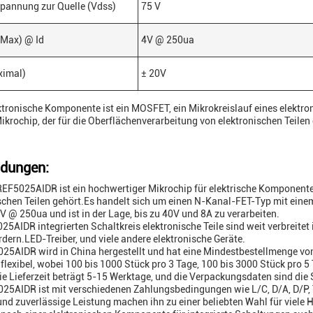
pannung zur Quelle (Vdss)
75 V
(Max) @ Id
4V @ 250ua
ximal)
± 20V
ktronische Komponente ist ein MOSFET, ein Mikrokreislauf eines elektron
ikrochip, der für die Oberflächenverarbeitung von elektronischen Teilen
dungen:
REF5025AIDR ist ein hochwertiger Mikrochip für elektrische Komponente
schen Teilen gehört.Es handelt sich um einen N-Kanal-FET-Typ mit eine
4V @ 250ua und ist in der Lage, bis zu 40V und 8A zu verarbeiten.
25AIDR integrierten Schaltkreis elektronische Teile sind weit verbreite
rdern.LED-Treiber, und viele andere elektronische Geräte.
25AIDR wird in China hergestellt und hat eine Mindestbestellmenge v
 flexibel, wobei 100 bis 1000 Stück pro 3 Tage, 100 bis 3000 Stück pro 
e Lieferzeit beträgt 5-15 Werktage, und die Verpackungsdaten sind die
25AIDR ist mit verschiedenen Zahlungsbedingungen wie L/C, D/A, D/P,
und zuverlässige Leistung machen ihn zu einer beliebten Wahl für viele H