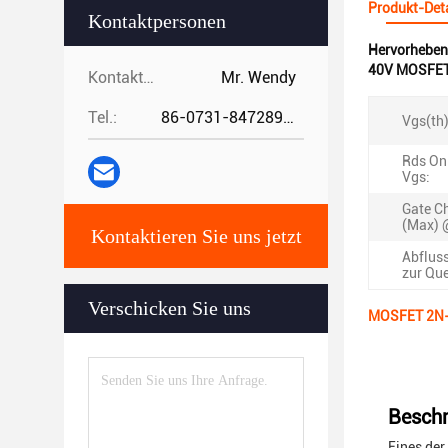
Produkt-Deta
Kontaktpersonen
Hervorheben
40V MOSFET 
Kontaktpersonen:
Mr. Wendy
Tel.:
86-0731-84728962
Vgs(th)
Rds On
Vgs:
Gate C
(Max) 
Kontaktieren Sie uns jetzt
Abflus
zur Que
Verschicken Sie uns
MOSFET 2N-C
Beschr
Eines de