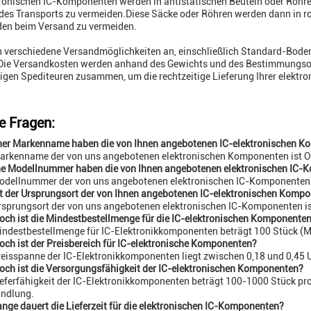
tronischen IC-Komponenten werden in antistatischen Beuteln oder Rohre
es Transports zu vermeiden.Diese Säcke oder Röhren werden dann in ro
en beim Versand zu vermeiden.
n verschiedene Versandmöglichkeiten an, einschließlich Standard-Boden
Die Versandkosten werden anhand des Gewichts und des Bestimmungsort
igen Spediteuren zusammen, um die rechtzeitige Lieferung Ihrer elekt
e Fragen:
her Markenname haben die von Ihnen angebotenen IC-elektronischen 
arkenname der von uns angebotenen elektronischen Komponenten ist Or
he Modellnummer haben die von Ihnen angebotenen elektronischen IC
Modellnummer der von uns angebotenen elektronischen IC-Komponenten
t der Ursprungsort der von Ihnen angebotenen IC-elektronischen Komp
rsprungsort der von uns angebotenen elektronischen IC-Komponenten is
och ist die Mindestbestellmenge für die IC-elektronischen Komponente
indestbestellmenge für IC-Elektronikkomponenten beträgt 100 Stück (Mi
och ist der Preisbereich für IC-elektronische Komponenten?
reisspanne der IC-Elektronikkomponenten liegt zwischen 0,18 und 0,45 
och ist die Versorgungsfähigkeit der IC-elektronischen Komponenten?
ieferfähigkeit der IC-Elektronikkomponenten beträgt 100-1000 Stück pr
andlung.
ange dauert die Lieferzeit für die elektronischen IC-Komponenten?