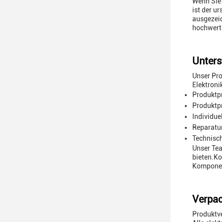
Wenn Sie 
ist der u
ausgezeic
hochwert
Unters
Unser Pro
Elektroni
Produktp
Produktp
Individue
Reparatu
Technisc
Unser Tea
bieten.Ko
Kompone
Verpac
Produktv