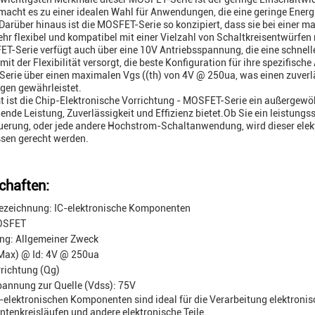
macht es zu einer idealen Wahl für Anwendungen, die eine geringe Ene
Darüber hinaus ist die MOSFET-Serie so konzipiert, dass sie bei einer 
ehr flexibel und kompatibel mit einer Vielzahl von Schaltkreisentwürfen
T-Serie verfügt auch über eine 10V Antriebsspannung, die eine schnelle
 mit der Flexibilität versorgt, die beste Konfiguration für ihre spezifi
rie über einen maximalen Vgs ((th) von 4V @ 250ua, was einen zuverläs
gen gewährleistet.
 ist die Chip-Elektronische Vorrichtung - MOSFET-Serie ein außergewöhnl
ende Leistung, Zuverlässigkeit und Effizienz bietet.Ob Sie ein leistun
erung, oder jede andere Hochstrom-Schaltanwendung, wird dieser elektr
sen gerecht werden.
chaften:
ezeichnung: IC-elektronische Komponenten
OSFET
g: Allgemeiner Zweck
(Max) @ Id: 4V @ 250ua
richtung (Qg)
annung zur Quelle (Vdss): 75V
-elektronischen Komponenten sind ideal für die Verarbeitung elektronisc
enkreisläufen und andere elektronische Teile.