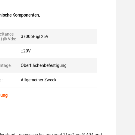
onische Komponenten
,
citance
3700pF @ 25V
x) @ Vds:
±20V
ntage:
Oberflächenbefestigung
g:
Allgemeiner Zweck
nung
twiderstand - gemessen bei maximal 11mOhm @ 40A und