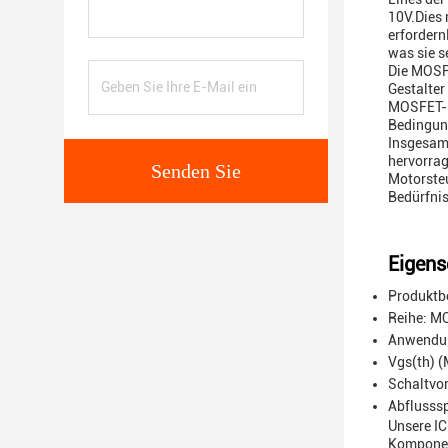
10V.Dies 
erfordern
was sie s
Die MOSFE
Gestalter
MOSFET-Se
Bedingun
Insgesamt
hervorrag
Senden Sie
Motorsteu
Bedürfnis
Eigens
Produktb
Reihe: M
Anwendun
Vgs(th) 
Schaltvor
Abflusssp
Unsere IC
Komponent