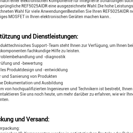
nach einer elektronischen Komponente für integrierte Schaltungen su
rsprüngliche REF5025AIDR eine ausgezeichnete Wahl.Die hohe Leistungsf
hneten Wahl für viele AnwendungenBestellen Sie Ihren REF5025AIDR noc
iges MOSFET in Ihren elektronischen Geräten machen kann..
tützung und Dienstleistungen:
dukttechnisches Support-Team steht Ihnen zur Verfügung, um Ihnen bei 
kkomponenten fachkundige Hilfe zu leisten.
roblembehandlung und -diagnostik
rüfung und -bewertung
lles Produktdesign und -entwicklung
r und Sanierung von Produkten
he Dokumentation und Ausbildung
m von hochqualifizierten Ingenieuren und Technikern ist bestrebt, Ihne
ntaktieren Sie uns noch heute, um mehr darüber zu erfahren, wie wir Ihn
nten.
kung und Versand:
erpackung: