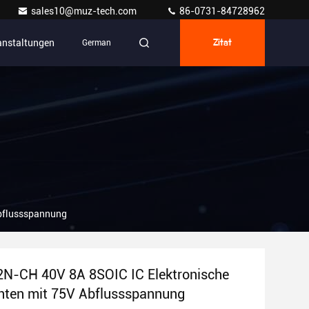
sales10@muz-tech.com
86-0731-84728962
anstaltungen
German
Zitat
bflussspannung
N-CH 40V 8A 8SOIC IC Elektronische
ten mit 75V Abflussspannung