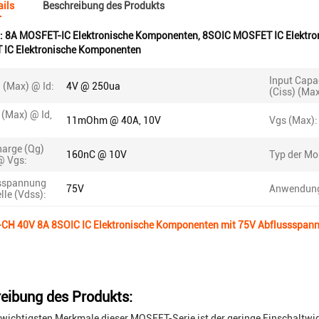
ils
Beschreibung des Produkts
:
8A MOSFET-IC Elektronische Komponenten
,
8SOIC MOSFET IC Elektr
IC Elektronische Komponenten
Input Capa
 (Max) @ Id:
4V @ 250ua
(Ciss) (Ma
 (Max) @ Id,
11mOhm @ 40A, 10V
Vgs (Max):
harge (Qg)
160nC @ 10V
Typ der Mo
@ Vgs:
sspannung
75V
Anwendun
lle (Vdss):
H 40V 8A 8SOIC IC Elektronische Komponenten mit 75V Abflussspan
eibung des Produkts:
r wichtigsten Merkmale dieser MOSFET-Serie ist der geringe Einschal