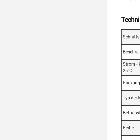
Techni
Schnitts
Beschre
Strom - 
25°C
Packung
Typ der
Betriebs
Reihe