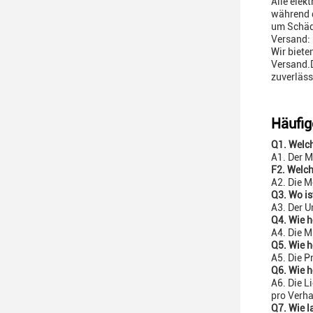
Alle elek
während d
um Schäd
Versand:
Wir biete
Versand.
zuverläss
Häufig
Q1. Welc
A1. Der M
F2. Welc
A2. Die 
Q3. Wo is
A3. Der U
Q4. Wie h
A4. Die M
Q5. Wie h
A5. Die P
Q6. Wie h
A6. Die L
pro Verh
Q7. Wie l