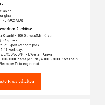
ls
n: China
original
r: REF5025AIDR
Verschiffen-Ausdrücke
 Quantity: 100.0 pieces(Min. Order)
 $0.45/piece
ails: Export standard pack
: 5-15 work days
: L/C, D/A, D/P, T/T, Western Union,
y: 100-1000 Pieces per 3 days/1001-3000 Pieces per 5
Pieces per To be negotiated
ste Preis erhalten