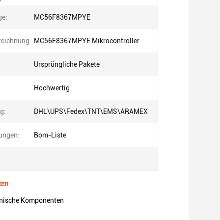
ge:
MC56F8367MPYE
zeichnung:
MC56F8367MPYE Mikrocontroller
Ursprüngliche Pakete
Hochwertig
g:
DHL\UPS\Fedex\TNT\EMS\ARAMEX
tungen:
Bom-Liste
ten
ronische Komponenten