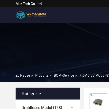
Muz Tech Co.,Ltd
Zu Hause
>
Produits
>
BOM-Service
>
4.5V 5.5V MC56F83
Kategorie
Drahtloses Modul
(158)