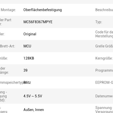
r Montage:
Oberflächenbefestigung
Beschreibu
ler Part
MC56F8367MPYE
Typ:
:
Code für d
ler:
Original
Herstellun
Brett-Art:
MCU
Grelle Größ
röße:
128KB
Kerngröße:
 der
39
Programms
änge:
mmspeichertypen:
Blitz
EEPROM-G
ng -
gung
4.5V ~ 5.5V
Datenumwa
dd):
s
Spannung 
Außen, Innen
gers:
Versorgung