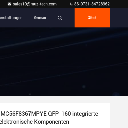
sales10@muz-tech.com
86-0731-84728962
anstaltungen
German
Zitat
V MC56F8367MPYE QFP-160 integrierte
 elektronische Komponenten