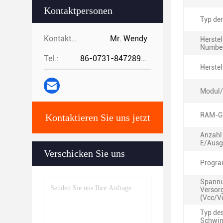
Kontaktpersonen
Typ de
Kontaktpersonen:
Mr. Wendy
Herstel
Number
Tel.:
86-0731-84728962
Herstel
Modul/
RAM-G
Kontaktieren Sie uns jetzt
Anzahl
E/Ausg
Verschicken Sie uns
Progra
Spannu
Versor
(Vcc/V
Typ de
Schwin