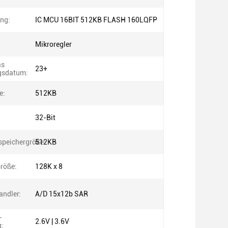
ng:
IC MCU 16BIT 512KB FLASH 160LQFP
Mikroregler
as
23+
gsdatum:
e:
512KB
32-Bit
peichergröße:
512KB
röße:
128K x 8
ndler:
A/D 15x12b SAR
-
2.6V | 3.6V
: