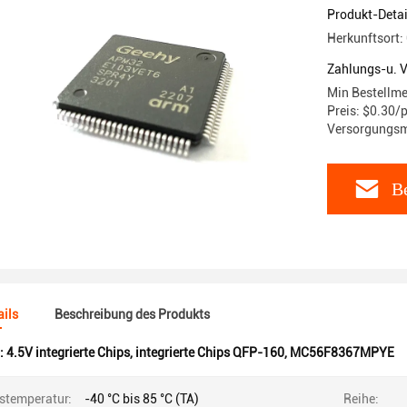
Produkt-Detai
Herkunftsort:
Zahlungs-u. 
Min Bestellme
Preis: $0.30/
Versorgungsm
Be
ils
Beschreibung des Produkts
:
4.5V integrierte Chips
,
integrierte Chips QFP-160
,
MC56F8367MPYE
bstemperatur:
-40 °C bis 85 °C (TA)
Reihe: