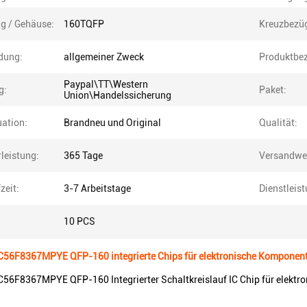
g / Gehäuse:
160TQFP
Kreuzbezü
dung:
allgemeiner Zweck
Produktbe
Paypal\TT\Western
g:
Paket:
Union\Handelssicherung
uation:
Brandneu und Original
Qualität:
leistung:
365 Tage
Versandwe
zeit:
3-7 Arbeitstage
Dienstleis
10 PCS
C56F8367MPYE QFP-160 integrierte Chips für elektronische Komponen
C56F8367MPYE QFP-160 Integrierter Schaltkreislauf IC Chip für elekt