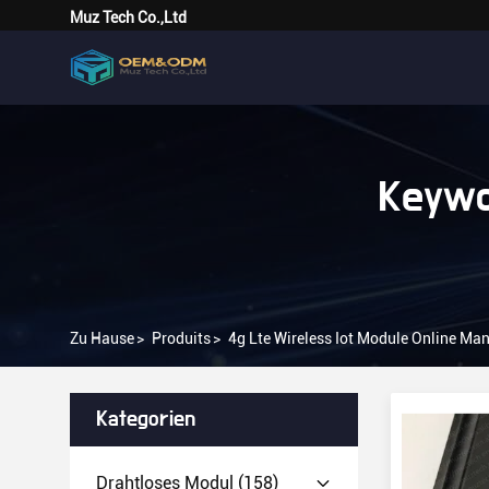
Muz Tech Co.,Ltd
Keywo
Zu Hause
>
Produits
>
4g Lte Wireless Iot Module Online Ma
Kategorien
Drahtloses Modul
(158)