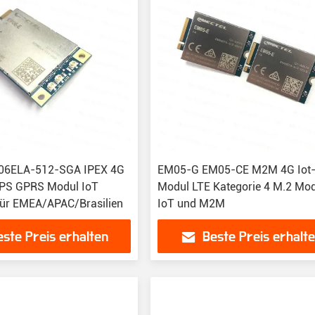
06ELA-512-SGA IPEX 4G
EM05-G EM05-CE M2M 4G Iot
GPS GPRS Modul IoT
Modul LTE Kategorie 4 M.2 Mod
ür EMEA/APAC/Brasilien
IoT und M2M
este Preis erhalten
Beste Preis erhalt