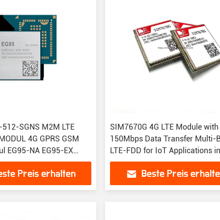
-512-SGNS M2M LTE
SIM7670G 4G LTE Module with
T MODUL 4G GPRS GSM
150Mbps Data Transfer Multi-
l EG95-NA EG95-EX
LTE-FDD for IoT Applications i
Package
este Preis erhalten
Beste Preis erhalt