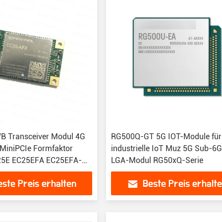
B Transceiver Modul 4G
RG500Q-GT 5G IOT-Module für
MiniPCIe Formfaktor
industrielle IoT Muz 5G Sub-6
25E EC25EFA EC25EFA-
LGA-Modul RG50xQ-Serie
este Preis erhalten
Beste Preis erhalt