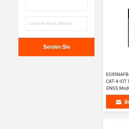
Senden Sie
EG95NAFB
CAT-4 IO
GNSS Modu
EG91-EX
B