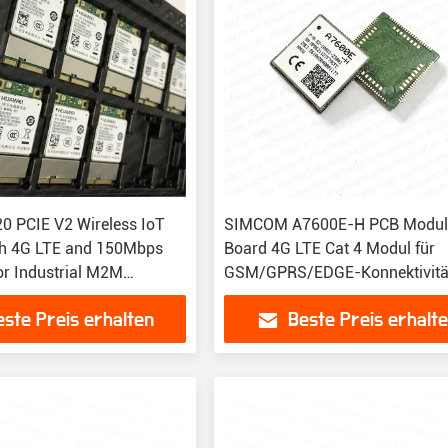
 PCIE V2 Wireless IoT
SIMCOM A7600E-H PCB Modu
th 4G LTE and 150Mbps
Board 4G LTE Cat 4 Modul für
or Industrial M2M
GSM/GPRS/EDGE-Konnektivitä
ns
este Preis erhalten
Beste Preis erhalt