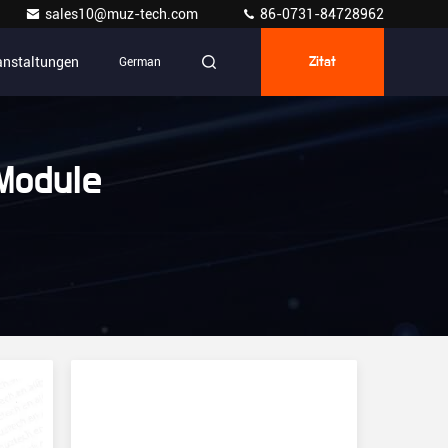
sales10@muz-tech.com
86-0731-84728962
anstaltungen
German
Zitat
Module