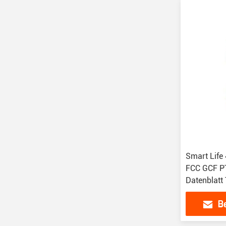
Smart Life 
FCC GCF 
Datenblatt
85 °C
B