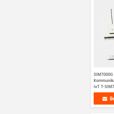
SIM7000G M
Kommunika
IoT T-SI
B