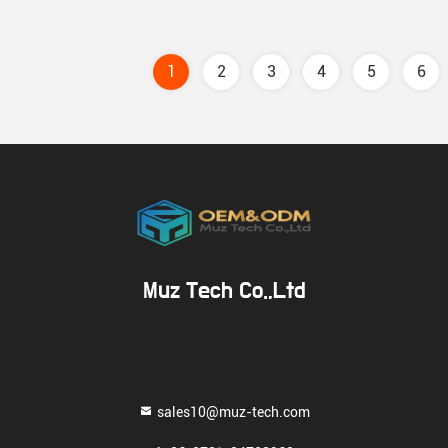
1
2
3
4
5
6
Muz Tech Co.,Ltd
sales10@muz-tech.com