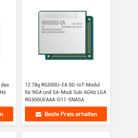
 das
12.78g RG500U-EA 5G-IoT-Modul
GHz
für NSA und SA-Modi Sub-6GHz LGA
RG500UEAAA-D11-SNASA
en
Beste Preis erhalten