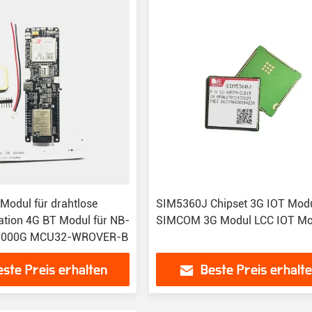
odul für drahtlose
SIM5360J Chipset 3G IOT Mod
tion 4G BT Modul für NB-
SIMCOM 3G Modul LCC IOT Mo
M7000G MCU32-WROVER-B
este Preis erhalten
Beste Preis erhalt