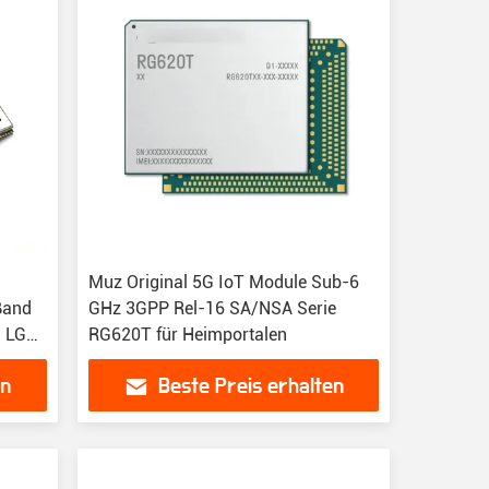
Muz Original 5G IoT Module Sub-6
Band
GHz 3GPP Rel-16 SA/NSA Serie
n LGA
RG620T für Heimportalen
en
Beste Preis erhalten