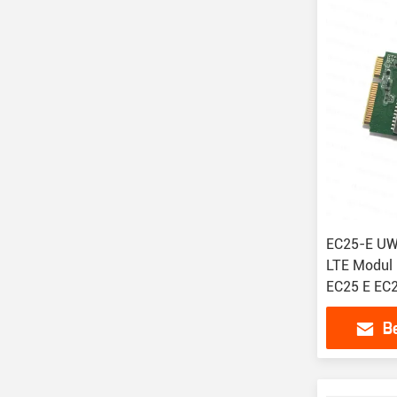
EC25-E UW
LTE Modul 
EC25 E EC
512-STD
B