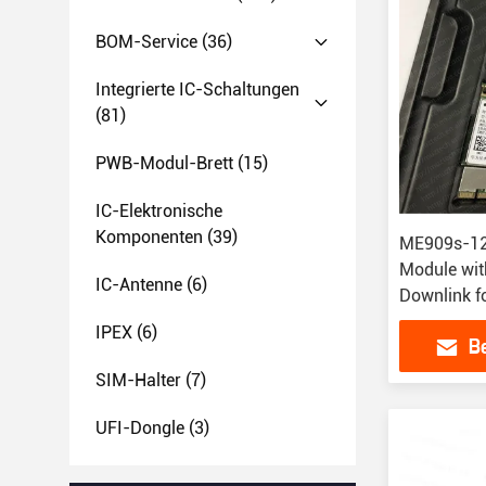
BOM-Service
(36)
Integrierte IC-Schaltungen
(81)
PWB-Modul-Brett
(15)
IC-Elektronische
Komponenten
(39)
ME909s-120
Module wi
IC-Antenne
(6)
Downlink f
Applicatio
IPEX
(6)
B
SIM-Halter
(7)
UFI-Dongle
(3)